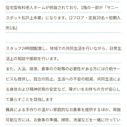
住宅型有料老人ホームが併設されており、1階の一部が「サニー
スポット松戸上本郷」になります。(2フロア・定員20名＋短期入
所1名)
スタッフ24時間配置し、地域での共同生活を行いながら、日常生
活上の相談や援助を行います。
また、入浴、排泄、食事の介助等の必要性がある方には介助サー
ビスも提供し、孤立の防止、生活への不安の軽減、共同生活によ
る身体および精神状態の安定など、障がいをお持ちの方が安心し
て暮らすことを目指します
職員による手作りの温かい家庭的なお食事を提供するほか、実施
可能な方には、お食事の準備、掃除、洗濯などを一緒に行ってい