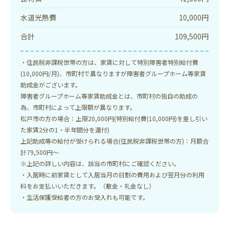
水道光熱費
10,000円
合計
109,500円
・住民税非課税世帯の方は、家賃に対して特別障害者特別給付費
(10,000円/月)、市町村で異なりますが障害者グループホーム等家賃
助成金がございます。
障害者グループホーム等家賃助成金とは、市町村の独自の助成の
為、市町村によって上限額が異なります。
松戸市の方の場合：上限20,000円(特別給付費(10,000円)を差し引い
た家賃2分の1・半年間分を還付)
上記助成等の給付が受けられる場合(住民税非課税世帯の方)：月額合
計79,500円～
※上記の詳しい内容は、該当の市町村にご確認ください。
・入居時に前家賃として入居当月の日割の費用および翌月分の利用
料をお支払いいただきます。（敷金・礼金なし）
・生活保護受給者の方のお受入れも可能です。