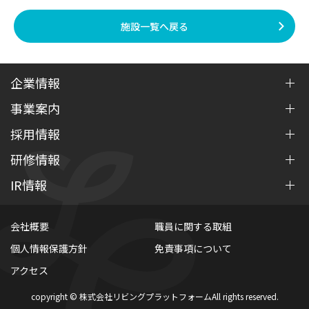
施設一覧へ戻る
企業情報
事業案内
ご挨拶
経営理念
採用情報
介護事業
沿革
障がい者支援事業
研修情報
会社紹介
事業承継
保育事業
新卒採用について
IR情報
介護職員初任者研修
コーポレート・ガバナンス
中途・パート求人情報
介護福祉士実務研修
IRニュース
会社概要
職員に関する取組
SDGsへの取り組み
認知症介護実践研修
IRライブラリ
個人情報保護方針
免責事項について
ディスクロージャーポリシー
経営・財務状況
アクセス
株式情報
copyright © 株式会社リビングプラットフォーム
All rights reserved.